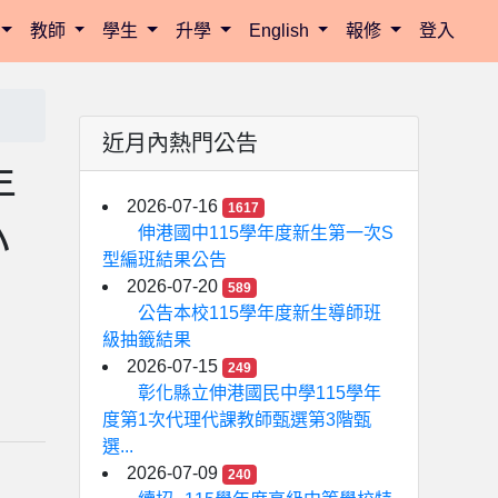
教師
學生
升學
English
報修
登入
近月內熱門公告
年
2026-07-16
1617
小
伸港國中115學年度新生第一次S
型編班結果公告
2026-07-20
589
公告本校115學年度新生導師班
級抽籤結果
2026-07-15
249
彰化縣立伸港國民中學115學年
度第1次代理代課教師甄選第3階甄
選...
2026-07-09
240