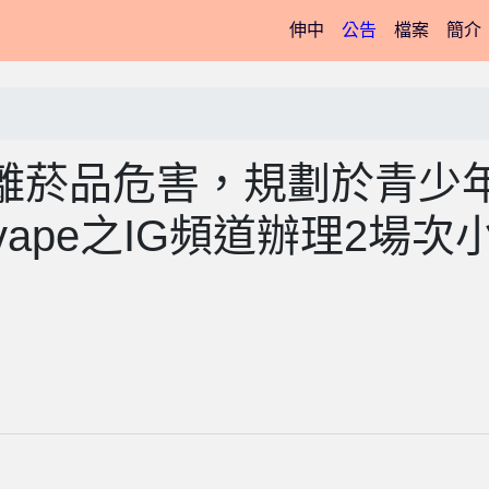
(current)
伸中
公告
檔案
簡介
離菸品危害，規劃於青少
ape之IG頻道辦理2場次