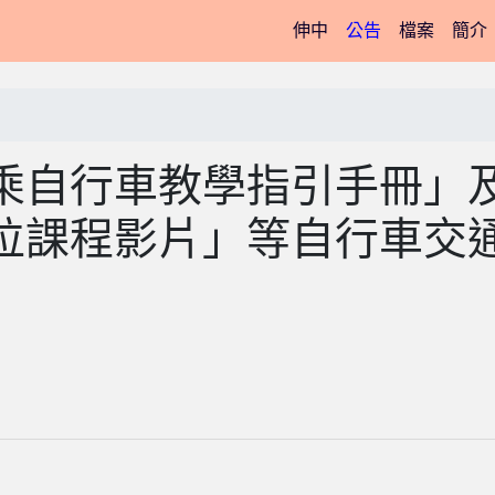
(current)
伸中
公告
檔案
簡介
乘自行車教學指引手冊」
位課程影片」等自行車交