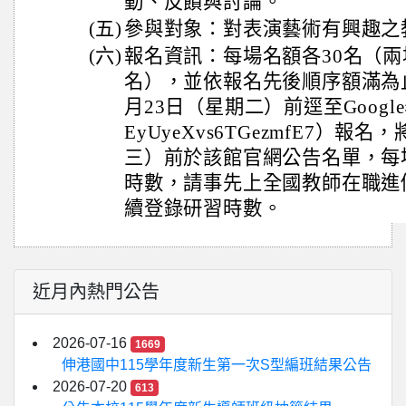
動、反饋與討論。
(五)
參與對象：對表演藝術有興趣之
(六)
報名資訊：每場名額各30名（
名），並依報名先後順序額滿為止
月23日（星期二）前逕至Google表單（h
EyUyeXvs6TGezmfE7）報
三）前於該館官網公告名單，每
時數，請事先上全國教師在職進
續登錄研習時數。
近月內熱門公告
2026-07-16
1669
伸港國中115學年度新生第一次S型編班結果公告
2026-07-20
613