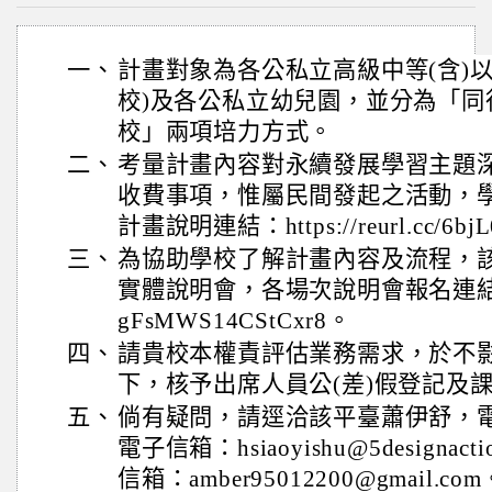
一、
計畫對象為各公私立高級中等(含)
校)及各公私立幼兒園，並分為「同
校」兩項培力方式。
二、
考量計畫內容對永續發展學習主題
收費事項，惟屬民間發起之活動，
計畫說明連結：https://reurl.cc/6b
三、
為協助學校了解計畫內容及流程，
實體說明會，各場次說明會報名連結： http
gFsMWS14CStCxr8。
四、
請貴校本權責評估業務需求，於不
下，核予出席人員公(差)假登記及
五、
倘有疑問，請逕洽該平臺蕭伊舒，電話：(
電子信箱：hsiaoyishu@5designa
信箱：amber95012200@gmail.com