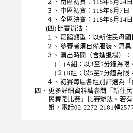
２、
南區初賽：115年5月24
３、
中區初賽：115年6月7
４、
全區決賽：115年6月14
(四)
比賽辦法：
１、
舞蹈類型：以新住民母國
２、
參賽者須自備服裝、舞具
３、
演出時間（含進退場）：
(１)
A組：以3至5分鐘為限
(２)
B組：以5至7分鐘為限
４、
初賽每區各組別評選為「
四、
更多詳細資料請參閱「新住民
民舞蹈比賽」比賽辦法。若有
姐，電話02-2272-2181轉257