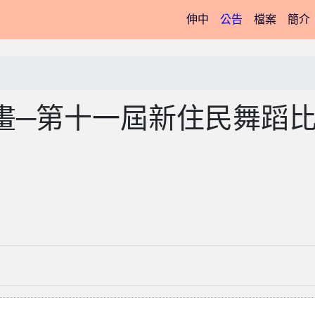
(current)
伸中
公告
檔案
簡介
畫─第十一屆新住民舞蹈