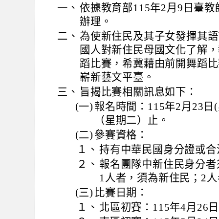
一、
依據教育部115年2月9日臺教師(
辦理。
二、
為使新住民及其子女發揮其語
國人對新住民母國文化了解，
蹈比賽，希冀藉由前開舞蹈比
嶄新藝文平臺。
三、
旨揭比賽相關訊息如下：
(一)
報名時間：115年2月23日(
（星期二）止。
(二)
參賽資格：
１、
持有中華民國身分證或合
２、
報名團隊中新住民身分者
1人者，須為新住民；2
(三)
比賽日期：
１、
北區初賽：115年4月26