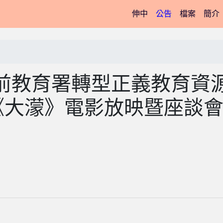
(current)
伸中
公告
檔案
簡介
前教育署轉型正義教育資
《大濛》電影放映暨座談