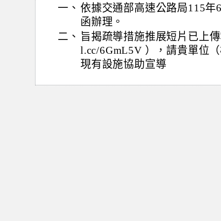
一、
依據交通部高速公路局115年6月
函辦理。
二、
旨揭疏導措施推展短片已上傳雲端硬碟
l.cc/6GmL5V ），請貴
現有設施協助宣導