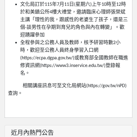
文化局訂於
年
月
日
星期六
上午
時至
時
115
7
11
(
)
10
12
於和美鎮公所
樓大禮堂，邀請臨床心理師張榮斌
4
主講「理性的我，跟感性的老婆生了孩子，還是三
個
談男性在孕期到育兒的角色與內在轉變」。歡
-
迎踴躍參加
全程參與之公務人員及教師，核予研習時數
小
2
時，歡迎至公務人員終身學
習入口網
或教育部全國教師在職進
(https://ecpa.dgpa.gov.tw/)
修資訊網
登錄報
(https://www3.inservice.edu.tw/)
名。
相關講座訊息可至文化局網站
(https://gov.tw/nPD)
查詢。
近月內熱門公告