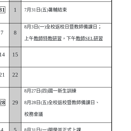
31
1
7
月31日(五)暑輔結束
8
月3日(一)全校返校日暨教師備課日；
7
8
上午
教師特教研習
，下午
教師SEL研習
14
15
21
22
8
月27日(四)國一新生訓練
28
29
8
月28日(五)全校返校
暨教師備課日、
校務會議
4
5
8
月
31
日
(
一
)
開學並正式上課