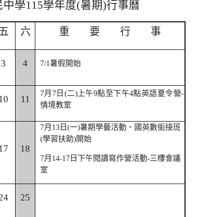
民中學
115
學年度
(
暑期
)
行事曆
五
六
重 要 行 事
3
4
7/1
暑假開始
7
月7日(二)上午9點至下午4點英語夏令營-
10
11
情境教室
7
月13日(一)暑期學藝活動、國英數銜接班
(學習扶助)開始
17
18
7
月14-17日下午閱讀寫作營活動-三樓會議
室
24
25