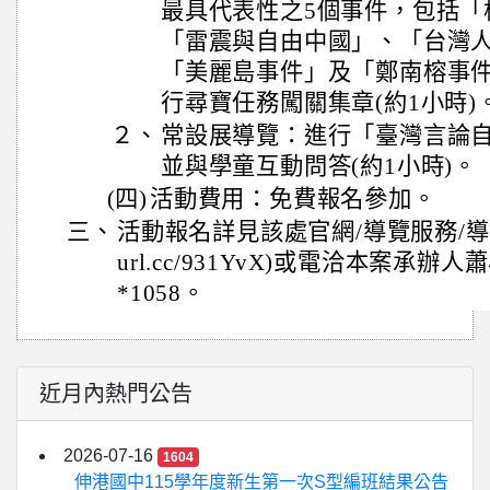
最具代表性之5個事件，包括「
「雷震與自由中國」、「台灣
「美麗島事件」及「鄭南榕事
行尋寶任務闖關集章(約1小時)
２、
常設展導覽：進行「臺灣言論
並與學童互動問答(約1小時)。
(四)
活動費用：免費報名參加。
三、
活動報名詳見該處官網/導覽服務/導覽種類
url.cc/931YvX)或電洽本案承辦人
*1058。
近月內熱門公告
2026-07-16
1604
伸港國中115學年度新生第一次S型編班結果公告