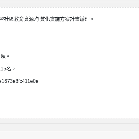
習社區教育資源均 質化實施方案計畫辦理。
。
引領。
15名。
1673e8fc411e0e
。