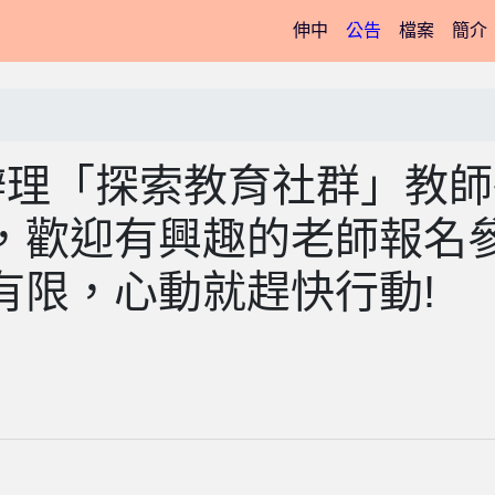
(current)
伸中
公告
檔案
簡介
二)辦理「探索教育社群」教
，歡迎有興趣的老師報名
有限，心動就趕快行動!