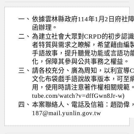
一、
依據雲林縣政府114年1月2日府社障二
函辦理。
二、
為建立社會大眾對CRPD的初步認
者特質與需求之瞭解，希望藉由編
手語故事，提升聽覺功能或言語功
化，保障其參與公共事務之權益。
三、
請各校充分、廣為周知，以利宣導C
文化布袋戲手語說故事版本，可至
用，使用時請注意著作權相關規範。 (網址:
tube.com/watch?v=dffGwn8Jr-w)
四、
本案聯絡人、電話及信箱：趙劭偉，(05)
187@mail.yunlin.gov.tw