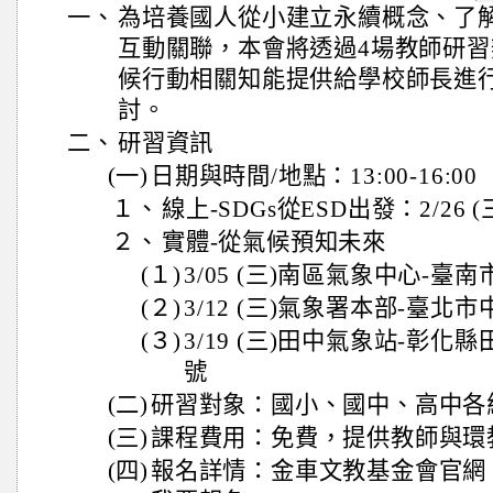
一、
為培養國人從小建立永續概念、了
互動關聯，本會將透過4場教師研
候行動相關知能提供給學校師長進
討。
二、
研習資訊
(一)
日期與時間/地點：13:00-16:00
１、
線上-SDGs從ESD出發：2/26 (
２、
實體-從氣候預知未來
(１)
3/05 (三)南區氣象中心-臺
(２)
3/12 (三)氣象署本部-臺北
(３)
3/19 (三)田中氣象站-彰化
號
(二)
研習對象：國小、國中、高中各
(三)
課程費用：免費，提供教師與環
(四)
報名詳情：金車文教基金會官網 https:/