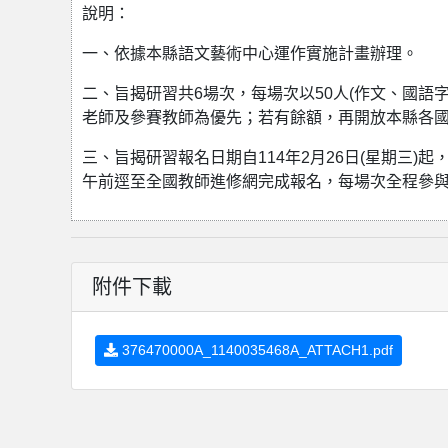
說明：
一、依據本縣語文藝術中心運作實施計畫辦理。
二、旨揭研習共6場次，每場次以50人(作文、國語字
老師及參賽教師為優先；若有餘額，再開放本縣各國
三、旨揭研習報名日期自114年2月26日(星期三)
午前逕至全國教師進修網完成報名，每場次全程參與
附件下載
376470000A_1140035468A_ATTACH1.pdf