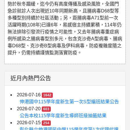
勢於秋冬趨緩，迄今仍有高度傳播及感染風險，全國門
急診就診人次出現近10年同期新高，且腸病毒D68型等
多種型別持續於社區活動；另，距腸病毒A71型前一次
活躍時期(108年)已達6年，易感宿主持續累積，114年仍
無法排除引發流行疫情之可能性，又去年腸病毒重症病
例所感染之腸病毒型別多元，包含克沙奇A型病毒、腸病
毒D68型、克沙奇B型病毒及伊科病毒，防疫複雜度隨之
提升，仍需持續謹慎監測落實防疫。
近月內熱門公告
2026-07-16
1642
伸港國中115學年度新生第一次S型編班結果公告
2026-07-20
603
公告本校115學年度新生導師班級抽籤結果
2026-07-15
254
彰化縣立伸港國民中學115學年度第1次代理代課