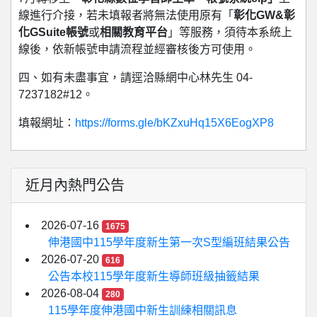
線進行介接，若未填報者將無法使用原有「
彰化GW&彰
化GSuite帳號
或
相關教育平台
」等服務，須待本系統上
線後，依新帳號申請流程並經審核後方可使用。
四、如有未盡事宜，請逕洽縣網中心林先生 04-
7237182#12。
填報網址：
https://forms.gle/bKZxuHq15X6EogXP8
近月內熱門公告
2026-07-16
1675
伸港國中115學年度新生第一次S型編班結果公告
2026-07-20
616
公告本校115學年度新生導師班級抽籤結果
2026-08-04
280
115學年度伸港國中新生訓練相關訊息