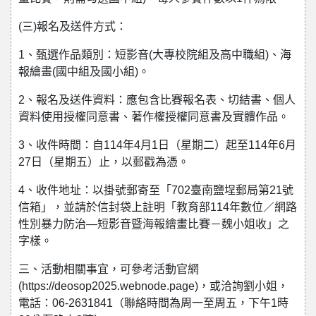
(三)報名及送件方式：
1、甄選作品類別：短影音(大專校院組及高中職組)、海
報繪畫(國中組及國小組)。
2、報名及送件資料：應包含比賽報名表、切結書、個人
資料使用授權同意書、著作權授權同意書及實體作品。
3、收件時間：自114年4月1日（星期二）起至114年6月
27日（星期五）止，以郵戳為憑。
4、收件地址：以掛號郵寄至「702臺南鹽埕郵局第21號
信箱」，並請於信封袋上註明「教育部114年數位／網路
性別暴力防治—短影音暨海報繪畫比賽－魏小姐收」之
字樣。
三、活動相關事宜，可參考活動官網
(https://deosop2025.webnode.page)，或洽詢劉小姐，
電話：06-2631841（聯絡時間為周一至周五，下午1時