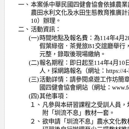
一、
本案係中華民國四健會協會依據農業部
農田水利文化及水田生態教育推廣計畫」（
10）辦理。
二、
活動資訊：
(一)
時間地點及報名費：為114年4月2
假葉綠宿．茶覺旅B1交誼廳舉行，
元整，錄取後現場繳納。
(二)
報名期程：即日起至114年4月10
人，採網路報名（網址：https://4-h
(三)
活動詳情：請參閱桌遊工作坊簡
國四健會協會網站（網址：www.four
(四)
其他事項：
１、
凡參與本研習課程之受訓人員，
附「圳流不息」教材一套。
２、
欲申請「圳流不息」農水文化教