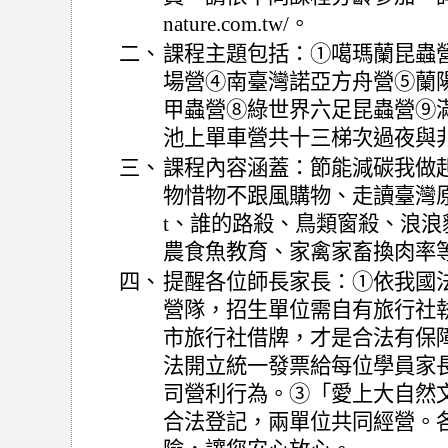
nature.com.tw/。
二、
課程主題包括：①噶瑪蘭昆蟲
場營④南臺灣諾亞方舟營⑤蘭
甲蟲營⑧綠世界六足昆蟲營⑨
池上單車營共十三梯次過夜與
三、
課程內容涵蓋：節能減碳我做
物惜物不跟風購物、走讀臺灣原
t、誰的路殺、鳥類窗殺、浪
農食魚教育、家禽家畜換肉率
四、
提醒各位師長家長：①依我國
營隊，招生單位需自有旅行社
市旅行社借牌，才是合法有保
法開立統一發票給每位學員家
司營利行為。③「愛上大自然
合法登記，兩單位共同經營。