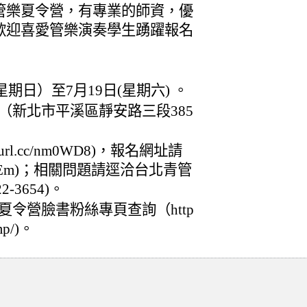
管樂夏令營，有專業的師資，優
歡迎喜愛管樂演奏學生踴躍報名
(星期日）至7月19日(星期六) 。
（新北市平溪區靜安路三段385
url.cc/nm0WD8)，報名網址請
c/2Kg5Em)；相關問題請逕洽台北青管
-3654)。
令營臉書粉絲專頁查詢（http
mp/)。