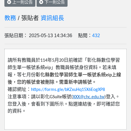
上一則公告
下一則公告
教務
/ 張貼者
資訊組長
張貼日期： 2025-05-13 14:34:36 點閱：
432
請所有教職員於
114
年
5
月
20
日前確認「彰化縣數位學習
師生單一帳號系統
eip
」教職員帳號身份資料。若未填
報，等七月份
彰化縣數位學習師生單一帳號系統
eip
上線
後，您的帳號會被刪除。需重新申請帳號。
確認網址：
https://forms.gle/bKZxuHq15X6EogXP8
注意事項：請以彰化
GSuite
帳號
(
XXX@chc.edu.tw
)
登入。
您登入後，會看到下圖所示。點選連結後，即可確認您
的資料。