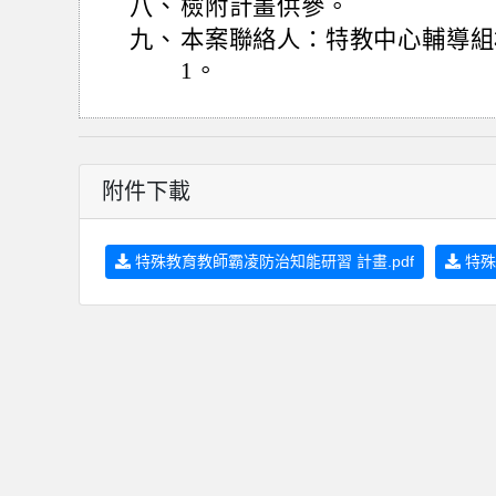
八、
檢附計畫供參。
九、
本案聯絡人：特教中心輔導組林詩
1。
附件下載
特殊教育教師霸凌防治知能研習 計畫.pdf
特殊