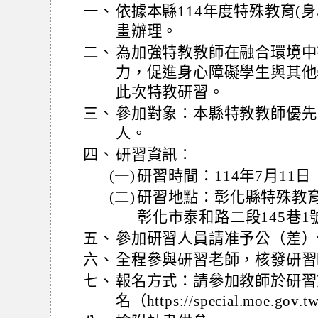
一、
依據本縣114年度特殊教育(
畫辦理。
二、
為加強特教教師在融合環境中
力，促進身心障礙學生與其他
此次特教研習。
三、
參加對象：本縣特教教師優先
人。
四、
研習資訊：
(一)
研習時間：114年7月11
(二)
研習地點：彰化縣特殊教育
彰化市泰和路二段145巷1
五、
參加研習人員請准予公（差）
六、
全程參與研習老師，核發研習
七、
報名方式：請參加教師於研習
名（https://special.moe.gov.