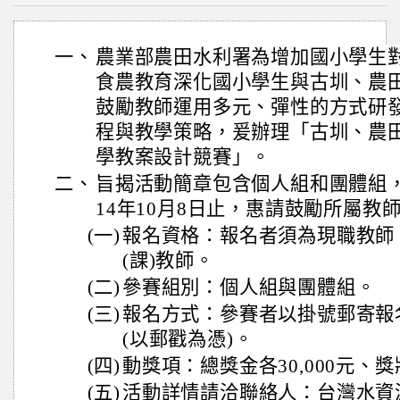
一、
農業部農田水利署為增加國小學生
食農教育深化國小學生與古圳、農
鼓勵教師運用多元、彈性的方式研
程與教學策略，爰辦理「古圳、農
學教案設計競賽」。
二、
旨揭活動簡章包含個人組和團體組
14年10月8日止，惠請鼓勵所屬教
(一)
報名資格：報名者須為現職教師
(課)教師。
(二)
參賽組別：個人組與團體組。
(三)
報名方式：參賽者以掛號郵寄報
(以郵戳為憑)。
(四)
動獎項：總獎金各30,000元、獎
(五)
活動詳情請洽聯絡人：台灣水資