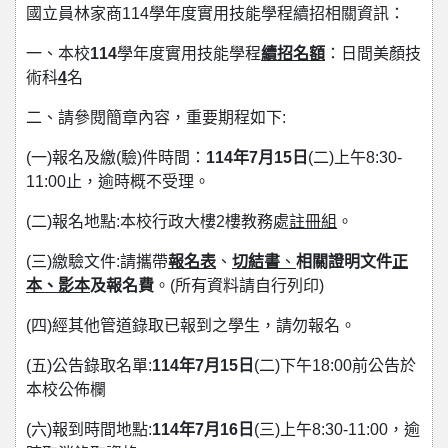
國立員林家商114學年度實用技能學程續招相關資訊：
一、本校
114
學年度實用技能學程
續招名額
：日間美顏技
術科
4
名
二、請參閱簡章內容，重要期程如下:
(一)報名及繳(驗)件時間：
114年7月15日
(二)上午8:30-
11:00止，逾時概不受理。
(二)報名地點:本校行政大樓2樓教務處
註冊組
。
(三)繳驗文件:請攜帶
報名表
、
切結書
、
相關證明文件
正
本、影本
及報名費
。(所有資料請自行列印)
(四)經其他管道錄取已報到之學生，請勿報名。
(五)公告錄取名單:
114
年7月15日
(二)下午18:00前公告於
本校公佈欄
(六)報到時間地點:
114
年7月16日
(三)上午8:30-11:00，逾