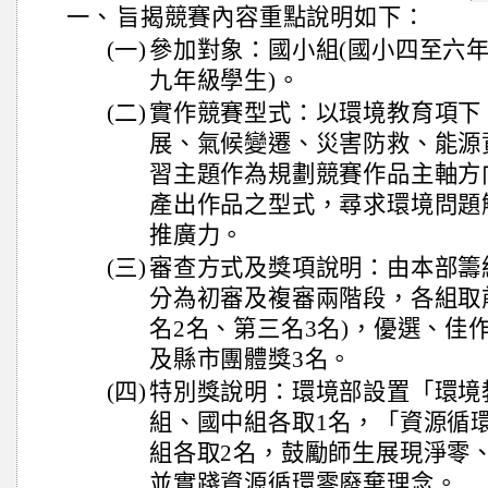
一、
旨揭競賽內容重點說明如下：
(一)
參加對象：國小組(國小四至六年
九年級學生)。
(二)
實作競賽型式：以環境教育項下
展、氣候變遷、災害防救、能源
習主題作為規劃競賽作品主軸方
產出作品之型式，尋求環境問題
推廣力。
(三)
審查方式及獎項說明：由本部籌
分為初審及複審兩階段，各組取前
名2名、第三名3名)，優選、佳
及縣市團體獎3名。
(四)
特別獎說明：環境部設置「環境
組、國中組各取1名，「資源循
組各取2名，鼓勵師生展現淨零
並實踐資源循環零廢棄理念。