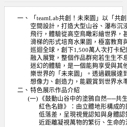
一、
「teamLab共創！未來園」以「
空間設計，打造大型山谷、瀑布沉
飛行，體驗從高空鳥瞰彩繪世界，
滑梯的形式培育水果園，極富教育
巡迴全球，創下1,500萬人次打卡
融入展覽，整個作品群宛若生生不
迷幻的體驗，是一個能夠享受與其
樂世界的「未來園」。透過觀展達
想像力、創造力，能觀賞到世界水
二、
特色展示作品介紹
(一)
《鼓動山谷中的塗鴉自然──共
紅色名錄》：由立體地形構成的
低落差，呈現視覺認知與身體認
近距離凝視萬物的繁衍、生命的