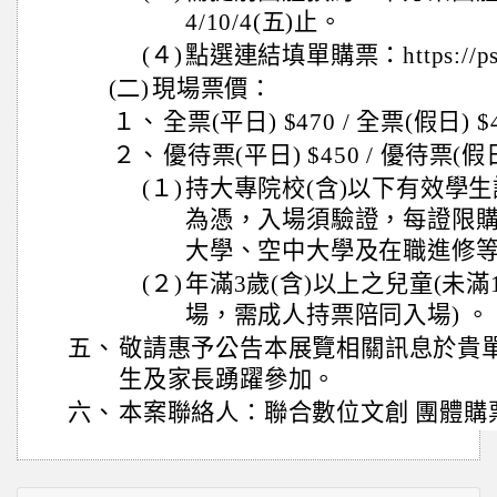
4/10/4(五)止。
(４)
點選連結填單購票：https://pse.
(二)
現場票價：
１、
全票(平日) $470 / 全票(假日
２、
優待票(平日) $450 / 優待票(假日
(１)
持大專院校(含)以下有效學
為憑，入場須驗證，每證限
大學、空中大學及在職進修
(２)
年滿3歲(含)以上之兒童(未
場，需成人持票陪同入場) 。
五、
敬請惠予公告本展覽相關訊息於貴
生及家長踴躍參加。
六、
本案聯絡人：聯合數位文創 團體購票專線(