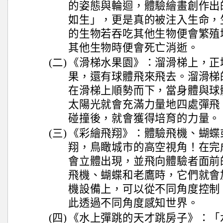
的姿態與輪迴，體驗繪畫創作出
如生」，更是真的被注入生命，
的生物若吞吃其他生物便會繁殖
其他生物時便會死亡消逝。
(二)
《滑梯水果園》：溜滑梯上，正
果，還有球體飛來飛去。溜滑梯
在滑梯上順勢而下，當身體與球
太陽光就會充滿力量地四處彈飛
碰撞後，就會獲得培育的力量。
(三)
《彩繪飛翔》：體驗飛機、蝴蝶
翔，鳥瞰城市的高空視角！在完
會立體出現，並飛向體驗者面前
飛機、蝴蝶和老鷹時，它們就會
機設備上，可以從不同角度控制
此透過不同角度感知世界。
(四)
《水上彈跳的天才跳房子》：「