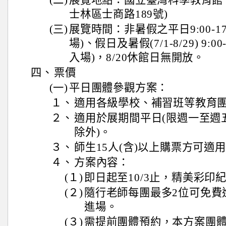
(二)
展覽地點：國立臺灣科學教育館
士林區士商路189號)
(三)
展覽時間：非暑假之平日9:00-17:
場)、假日及暑假(7/1-8/29) 9:00
入場)，8/20休館日無開放。
四、
票價
(一)
平日團體參觀方案：
１、
適用各級學校、補習班等教育
２、
適用於展期間平日(限週一至週
除外)。
３、
師生15人(含)以上購票方可適
４、
方案內容：
(１)
即日起至10/3止，精美彩印紀
(２)
隨行老師每團最多2位可免費
進場。
(３)
需提前團體預約，本方案團體