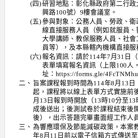
(四)
研習地點：彰化縣政府第二行政
興路100號）9樓會議室。
(五)
參與對象：公務人員、勞政、衛
線直接服務人員（例如就服員、
大學講師、教保服務人員、社會
員等），及本縣轄內機構直接服
(六)
報名資訊：請於114年7月31日（
表單填寫報名資訊（上限100人
址：https://forms.gle/4FcTNM
二、
旨案課程報到時間為114年8月13日
起，課程將以線上表單方式實施前
月13日報到時開放（13時10分至1
成後送出；後測試卷於課程結束後開
後），出示答題完畢畫面經工作人
三、
為響應環保及節能減碳政策，本案教
年8月11日前以電子信箱方式傳送