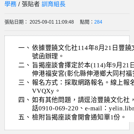
學務
/ 張貼者
訓育組長
張貼日期： 2025-09-01 11:09:48 點閱：
284
一、
依據豐饒文化社114年8月21日豐饒文化
號函辦理。
二、
旨揭座談會擇定於本(114)年9月21
伸港福安宮(彰化縣伸港鄉大同村福
三、
報名方式：採取網路報名。線上報名網址 htt
VVQXy。
四、
如有其他問題，請逕洽豐饒文化社
話0910-069-220、e-mail：yelin.li
五、
檢附旨揭座談會開會通知單1份。