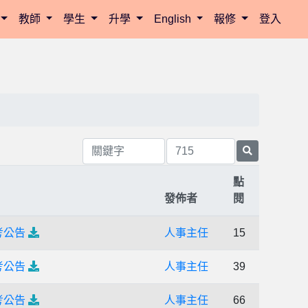
教師
學生
升學
English
報修
登入
點
發佈者
閱
考公告
人事主任
15
考公告
人事主任
39
考公告
人事主任
66