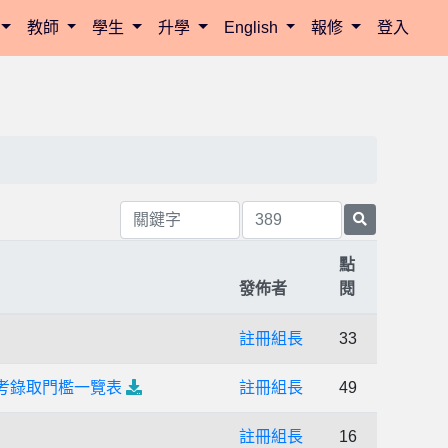
教師
學生
升學
English
報修
登入
點
發佈者
閱
註冊組長
33
考錄取門檻一覽表
註冊組長
49
註冊組長
16