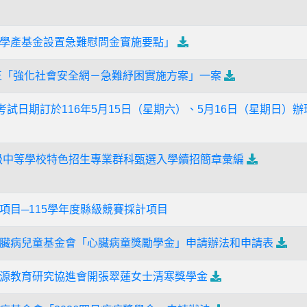
學產基金設置急難慰問金實施要點」
正「強化社會安全網－急難紓困實施方案」一案
考試日期訂於116年5月15日（星期六）、5月16日（星期日）辦
度高級中等學校特色招生專業群科甄選入學續招簡章彙編
項目─115學年度縣級競賽採計項目
臟病兒童基金會「心臟病童獎勵學金」申請辦法和申請表
源教育研究協進會開張翠蓮女士清寒獎學金