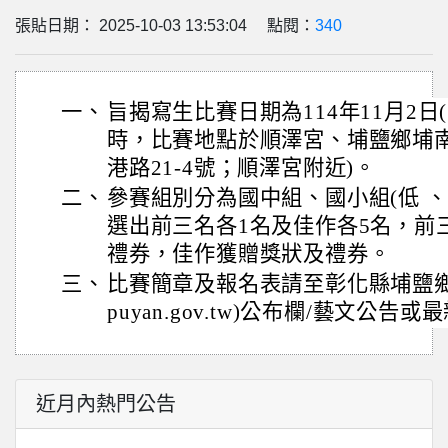
張貼日期： 2025-10-03 13:53:04 點閱：
340
一、
旨揭寫生比賽日期為114年11月2日(
時，比賽地點於順澤宮、埔鹽鄉埔南
港路21-4號；順澤宮附近)。
二、
參賽組別分為國中組、國小組(低 、
選出前三名各1名及佳作各5名，前
禮券，佳作獲贈獎狀及禮券。
三、
比賽簡章及報名表請至彰化縣埔鹽鄉公所網站
puyan.gov.tw)公布欄/藝文公
近月內熱門公告