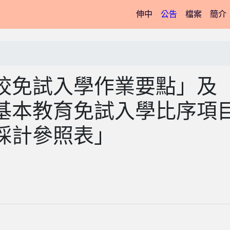
(current)
伸中
公告
檔案
簡介
校免試入學作業要點」及
基本教育免試入學比序項
採計參照表」