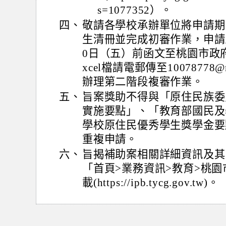
s=1077352）。
四、
敬請各學校承辦單位將申請期
生清冊並完成初審作業，申請人
0日（五）前函文至桃園市政
xcel檔請電郵傳至10078778@m
辦理第二階段複審作業。
五、
旨案獎助不得與「原住民族委
實施要點」、「教育部國民及
學校原住民優秀學生獎學金要
重複申請。
六、
旨揭補助案相關詳細資訊及其
「首頁>業務資訊>教育>桃
載(https://ipb.tycg.gov.tw)。