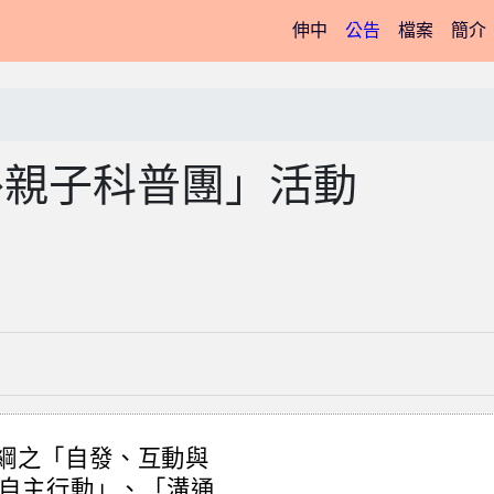
(current)
伸中
公告
檔案
簡介
海外親子科普團」活動
課綱之「自發、互動與
自主行動」、「溝通