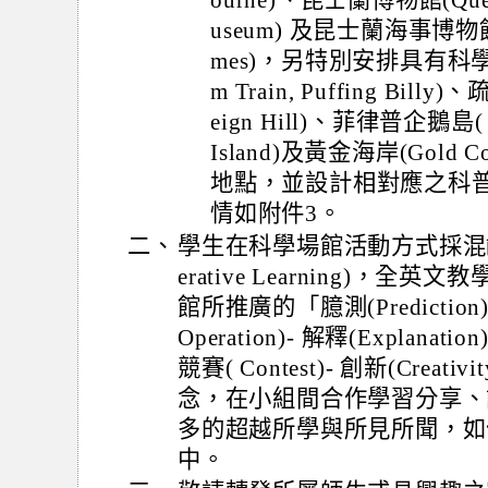
ourne)、昆士蘭博物館(Quee
useum) 及昆士蘭海事博物館( Q
mes)，另特別安排具有科學
m Train, Puffing Bill
eign Hill)、菲律普企鵝島( Lit
Island)及黃金海岸(Gold Co
地點，並設計相對應之科
情如附件3。
二、
學生在科學場館活動方式採混齡
erative Learning)，
館所推廣的「臆測(Prediction)- 
Operation)- 解釋(Explanation
競賽( Contest)- 創新(Creati
念，在小組間合作學習分享、
多的超越所學與所見所聞，如
中。