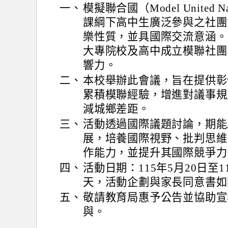
一、
模擬聯合國（Model United Na
課綱下高中生廣泛參與之社團
樂性質，並具國際交流意涵。
大專院校及高中成立模聯社團
響力。
二、
本校舉辦此會議，旨在提供彰
累積模聯經驗，增進對議事規
減城鄉差距。
三、
活動透過國際議題討論，期能
展，培養國際視野、批判思維
作能力，並提升其國際競爭力
四、
活動日期：115年5月20日至1
天，活動企劃與家長同意書如
五、
敬請教育局惠予公告並協助宣
與。