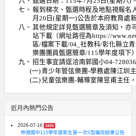
六、
甄選日期：115年7月25日(星期六)
七、
報到梯次、甄選時程及地點視報名人
月20日(星期一)公告於本府教育
八、
其他規定詳見甄選簡章及須知，亦
站下載（網址路徑為https://www.newb
區/檔案下載/04_社教科/彰化縣
樂團團員甄選簡章/115學年度項下
九、
招生事宜請逕洽南郭國小04-72803
(一)
青少年管弦樂團-學務處陳江圳主
(二)
兒童弦樂團-輔導室陳昱甫主任，分
近月內熱門公告
2026-07-16
1604
伸港國中115學年度新生第一次S型編班結果公告