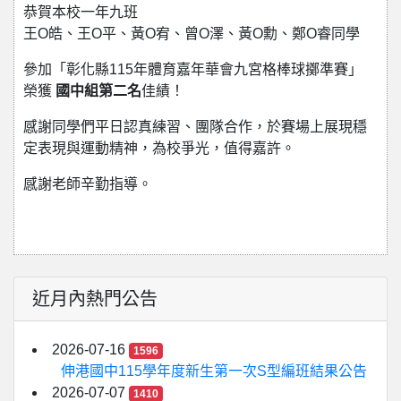
恭賀本校一年九班
王O皓、王O平、黃O宥、曾O澤、黃O勳、鄭O睿同學
參加「彰化縣115年體育嘉年華會九宮格棒球擲準賽」
榮獲
國中組第二名
佳績！
感謝同學們平日認真練習、團隊合作，於賽場上展現穩
定表現與運動精神，為校爭光，值得嘉許。
感謝老師辛勤指導。
近月內熱門公告
2026-07-16
1596
伸港國中115學年度新生第一次S型編班結果公告
2026-07-07
1410