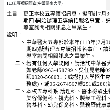
113五專續招簡章(中華醫事大學)
主旨：
更正本校五專續招訊息，擬預計7月30日
期四)開始辦理五專續招報名事宜，
導室詢問相關訊息之畢業生。
說明：
一、
中華醫大五專部於本年(113年)7月30
期四)擬辦理五專續招報名事宜，請
導室詢問相關訊息之畢業生。
二、
若有任何入學疑問，請洽詢中華醫
如老師0963-458799、吳任晃老師09
師0920-566031；或撥打入學招生專線
務處)，或06-2674567轉251或280
三、
本校五專科系:護理科、醫事檢驗生
美容保健科、視光科、製藥工程科
營養科、幼兒保育科、醫務暨健康