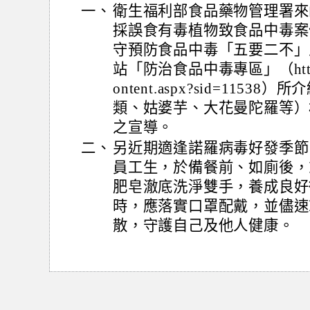
一、
衛生福利部食品藥物管理署來
採誤食有毒植物致食品中毒案
守預防食品中毒「五要二不」
站「防治食品中毒專區」（http://ww
ontent.aspx?sid=11
類、姑婆芋、大花曼陀羅等）
之宣導。
二、
另近期適逢諾羅病毒好發季節
員工生，於備餐前、如廁後，
肥皂澈底洗淨雙手，養成良好
時，應落實口罩配戴，並儘速
散，守護自己及他人健康。