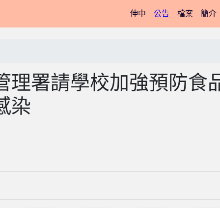
(current)
伸中
公告
檔案
簡介
管理署請學校加強預防食
感染