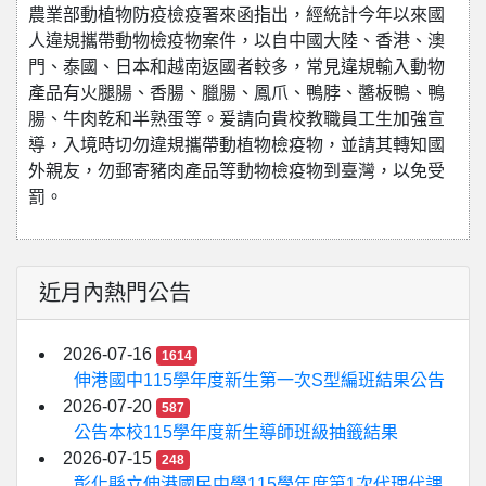
農業部動植物防疫檢疫署來函指出，經統計今年以來國
人違規攜帶動物檢疫物案件，以自中國大陸、香港、澳
門、泰國、日本和越南返國者較多，常見違規輸入動物
產品有火腿腸、香腸、臘腸、鳳爪、鴨脖、醬板鴨、鴨
腸、牛肉乾和半熟蛋等。爰請向貴校教職員工生加強宣
導，入境時切勿違規攜帶動植物檢疫物，並請其轉知國
外親友，勿郵寄豬肉產品等動物檢疫物到臺灣，以免受
罰。
近月內熱門公告
2026-07-16
1614
伸港國中115學年度新生第一次S型編班結果公告
2026-07-20
587
公告本校115學年度新生導師班級抽籤結果
2026-07-15
248
彰化縣立伸港國民中學115學年度第1次代理代課