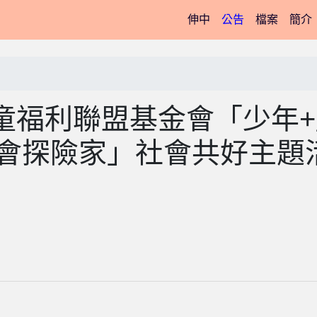
(current)
伸中
公告
檔案
簡介
童福利聯盟基金會「少年+
社會探險家」社會共好主題