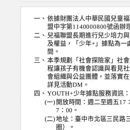
一、
依據財團法人中華民國兒童福利
盟中字第1140000800號函辦
二、
兒福聯盟長期進行兒少培力與
及權益，「少年+」據點為一
間。
三、
本季規劃「社會探險家」社會
程讓孩子有機會認識與看見社
會組織與公益團體，並落實在
詳見活動DM。
四、
YOUTH+少年據點服務資訊
(一)
開放時間：週二至週五17：00
7：00。
(二)
地址：臺中市北區三民路三
圈）。