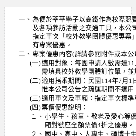
一、
為便於莘莘學子以高鐵作為校際競
及各項參訪活動之交通工具，本公司
指定車次「校外教學團體優惠專案
有專案優惠。
二、
專案優惠內容(詳請參閱附件或本公
(一)
適用對象：每團申請人數需達11
需填具校外教學團體訂位單，並
(二)
適用搭乘期間：民國114年7月1日
惟本公司公告之疏運期間不適用
(三)
適用車次及車廂：指定車次標準
(四)
票價優惠說明：
１、
小學生、孩童、敬老及愛心等
廂對號座全額票價4折之優惠。
２、
國中、高中、大專生、碩博士