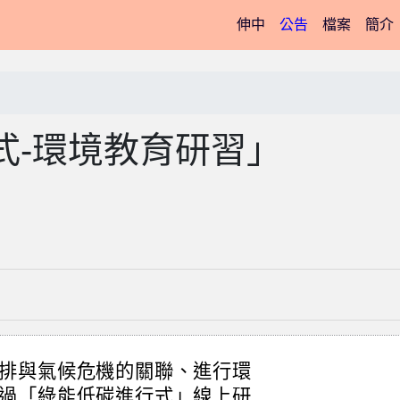
(current)
伸中
公告
檔案
簡介
式-環境教育研習」
排與氣候危機的關聯、進行環
過「綠能低碳進行式」線上研