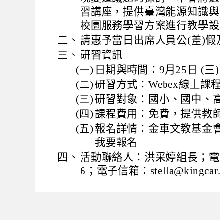
習講座，提供臺灣能源知識與分
校園服務學習方案進行教學設
二、
請惠予當日出席人員公(差)
三、
研習資訊
(一)
日期與時間：9月25日 (三) 13
(二)
研習方式：Webex線上課
(三)
研習對象：國小、國中、
(四)
課程費用：免費，提供教
(五)
報名詳情：金車文教基金會官網 htt
我要報名
四、
活動聯絡人：洪采婷組長；電話：0
6；電子信箱：stella@kingcar.o