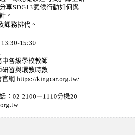
享SDG13氣候行動如何與
計。
假及課務排代。
:30-15:30
程
高中各級學校教師
師研習與環教時數
ps://kingcar.org.tw/
2-2100－1110分機20
rg.tw