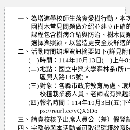
一、
為增進學校師生落實愛樹行動，本
園樹木常見問題做介紹並建立正確
課程包含樹病介紹與防治、樹木問
選擇與照顧，以營造更安全及舒適
二、
活動時間辦理資訊摘要如下(詳見附
(一)
時間：114年10月13日(一)上午8:
(二)
地點：國立中興大學森林系(所)一
區興大路145號)。
(三)
對象：各縣市政府教育局處、環
校植栽業務人員、老師或有興趣
(四)
報名時間：114年10月3日(五)
ps://reurl.cc/vQX6Do
三、
請貴校核予出席人員公（差）假登
四、
完整參與本活動者可取得環境教育