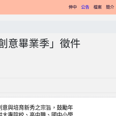
(current)
伸中
公告
檔案
簡介
6創意畢業季」徵件
創意與培育新秀之宗旨，鼓勵年
供大專院校、高中職、國中小學