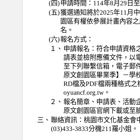
(四)
申請時間：114年8月29日至
(五)
獲選通知將於2025年11
園區有權依參展計畫內容之
名。
(六)
報名方式：
１、
申請報名：符合申請資格之
請表並檢附應備文件，以
至下列聯繫信箱，電子郵件
原文創園區畢業季】－學
RD檔及PDF檔兩種格式之檔
oyuancf.org.tw。
２、
報名簡章、申請表、活動
原文創園區官網下載或至
三、
聯絡資訊：桃園市文化基金會
(03)433-3833分機211羅小姐。