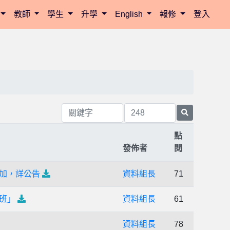
教師
學生
升學
English
報修
登入
點
發佈者
閱
參加，詳公告
資料組長
71
班」
資料組長
61
資料組長
78