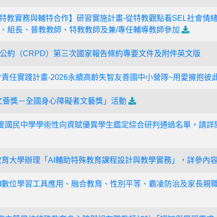
度【特教實務與輔特合作】研習實施計畫-從特教觀點看SEL社會
、組長、普教教師、特教教師及兼/專任輔導教師參加
公約（CRPD）第三次國家報告條約專要文件及附件英文版
會責任實踐計畫-2026永續高齡失智友善國中小營隊~用愛擁抱彼
屆文薈獎－全國身心障礙者文藝獎」活動
年度國民中學學術性向資賦優異學生鑑定綜合研判通過名單，請詳
教育大學辦理「AI輔助特殊教育課程設計與教學實務」，詳參內
AI數位學習工具應用、融合教育、性別平等、霸凌防治及家長親職