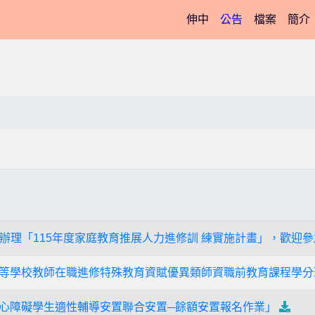
(current)
伸中
公告
檔案
簡介
辦理「115年度家庭教育推展人力進修訓 練實施計畫」，歡迎
度中等學校教師在職進修特殊教育資賦優異類師資職前教育課程學分
度身心障礙學生適性輔導安置聯合安置─餘額安置報名作業」