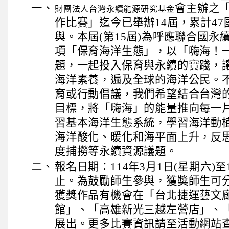
一、
會主辦之
財團法人台灣永續能源研究基金
作比賽」迄今已舉辦14屆，累計47國
與。本屆(第15屆)為呼應聯合國永續發
項「保育海洋生態」，以「嗨海！
題，一起投入保育與永續的實踐，
海洋素養，遍及全球的海洋公民。
育或行動倡議，我們希望結合台灣
目標，將「嗨海」的能量推向每一
習基本海洋生態系統，學習海洋動
海洋酸化、暖化和海平面上升，反
度捕撈等永續資源議題。
二、
報名日期：114年3月1日(星期六)至1
止。為鼓勵師生參與，獲獎師生可
獲獎作品有機會在「台北捷運藝文
館」、「高雄新光三越左營店」、
展出。更多比賽資訊請至活動網站查詢(https