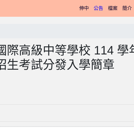
(current)
伸中
公告
檔案
簡介
際高級中等學校 114 學
招生考試分發入學簡章