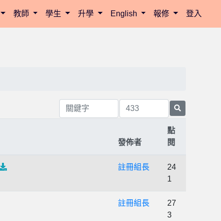
教師
學生
升學
English
報修
登入
點
發佈者
閱
註冊組長
24
1
註冊組長
27
3