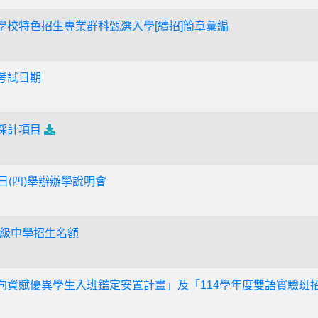
等學校特色招生專業群科甄選入學[續招]簡章彙編
考試日期
採計項目
5日(四)舉辦辦學說明會
級中學招生名額
性向資賦優異學生入班鑑定安置計畫」及「114學年度雙語實驗班