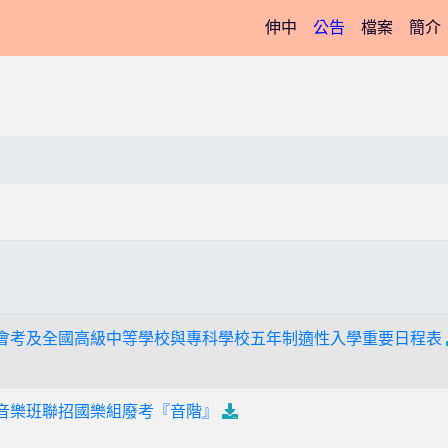
(current)
伸中
公告
檔案
簡介
育會考及全國高級中等學校與專科學校五年制適性入學重要日程表
中音樂班聯招國樂組廢考『音階』